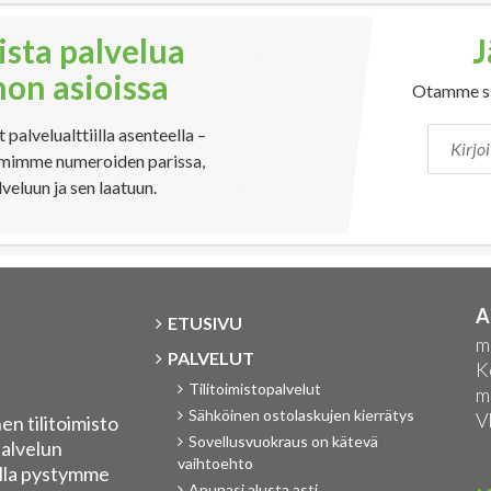
sta palvelua
J
non asioissa
Otamme si
 palvelualttiilla asenteella –
oimimme numeroiden parissa,
eluun ja sen laatuun.
A
ETUSIVU
m
PALVELUT
K
Tilitoimistopalvelut
m
Sähköinen ostolaskujen kierrätys
V
n tilitoimisto
Sovellusvuokraus on kätevä
palvelun
vaihtoehto
alla pystymme
Apunasi alusta asti