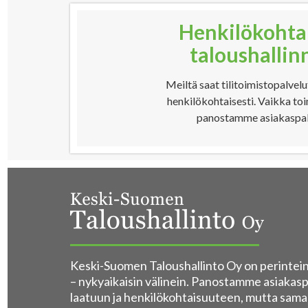
Henkilökohtai
taloushallin
Meiltä saat tilitoimistopalvelut
henkilökohtaisesti. Vaikka t
panostamme asiakaspalv
Keski-Suomen Taloushallinto Oy on perinteine
– nykyaikaisin välinein. Panostamme asiakas
laatuun ja henkilökohtaisuuteen, mutta sam