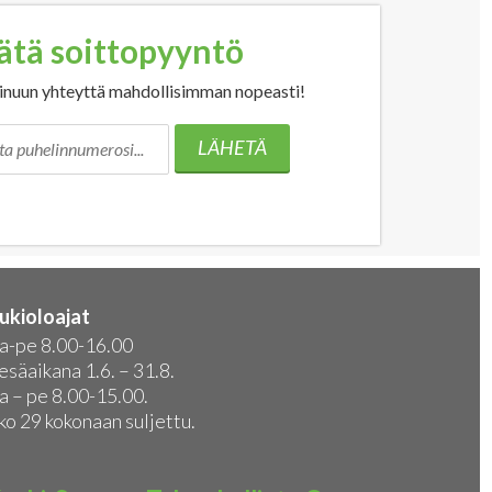
ätä soittopyyntö
nuun yhteyttä mahdollisimman nopeasti!
LÄHETÄ
ukioloajat
a-pe 8.00-16.00
esäaikana 1.6. – 31.8.
a – pe 8.00-15.00.
ko 29 kokonaan suljettu.